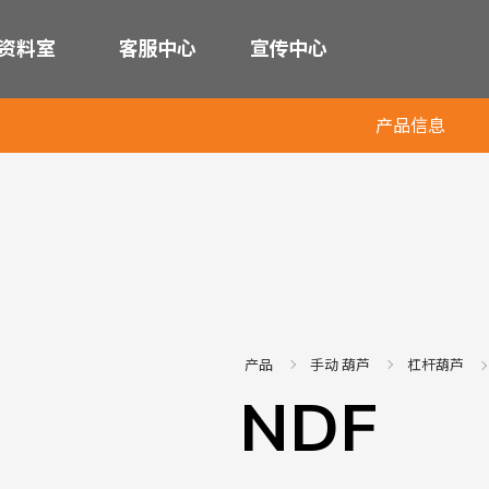
资料室
客服中心
宣传中心
产品信息
产品
手动 葫芦
杠杆葫芦
NDF