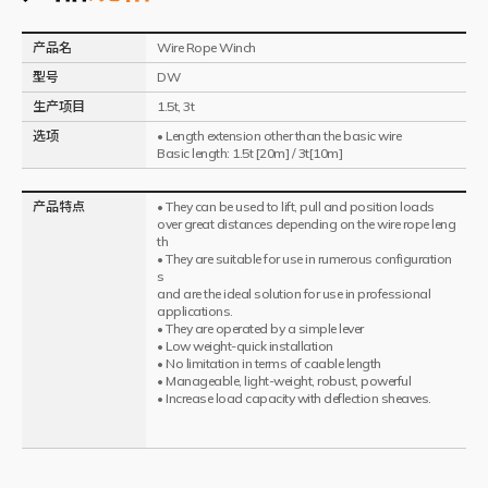
产品名
Wire Rope Winch
型号
DW
生产项目
1.5t, 3t
选项
• Length extension other than the basic wire
Basic length: 1.5t [20m] / 3t[10m]
产品特点
• They can be used to lift, pull and position loads
over great distances depending on the wire rope leng
th
• They are suitable for use in rumerous configuration
s
and are the ideal solution for use in professional
applications.
• They are operated by a simple lever
• Low weight-quick installation
• No limitation in terms of caable length
• Manageable, light-weight, robust, powerful
• Increase load capacity with deflection sheaves.