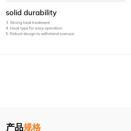
solid durability
3. Strong heat treatment
4. Hook type for easy operation
5. Robust design to withstand overuse
产品
规格