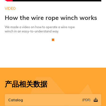
VIDEO
VI
s
How the wire rope winch works
H
We made a video on how to operate a wire rope
We 
winch in an easy-to-understand way.
win
产品相关数据
Catalog
(PDF)