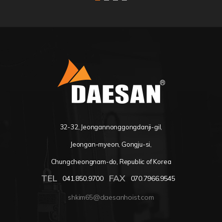
32-32, Jeongannonggongdanji-gil,
Jeongan-myeon, Gongju-si,
Chungcheongnam-do, Republic of Korea
TEL
FAX
041.850.9700
070.7966.9545
shkim65@daesanhoist.com