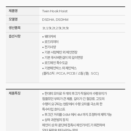
제품명
Twin Hook Hoist
모델명
DSDHA, DSDHM
생산품목
1t,1.5t,2t,2.5t,3t,5t
옵션사항
• 웨더커버
• 로드리미터
• 전기사양
• 기본 사양체인 외 체인연장
• 기본 푸시버튼길이 외 길이연장
• 로드체인 특수도금
• 기본체인박스 외 체인박스
(플라스틱 : PCCA, PCCB / 스틸 (철) : SCC)
제품특징
• 한대의 모터로 두개의 후크가 작동되어 수평유지가
힘들었던 부피가 큰 제품, 길이가 긴 철강류, 고도의
수평이 요구되는 현장에서 수평 오차를 극소화 한
특수타입 호이스트
• 후크간 거리를 0.6M 에서 4M 까지 조정하여 제작가능
• 상하 과권방지 장치
체인이 상.하 끝단에 접촉시 체인가이드가 회전하여
모터 동작을 차단시키는 장치