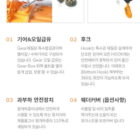
01
기어&오일급유
02
후크
Gear재질은 특수합금강이며
Hook는 특수강 재질로 설계하여
헬리걸 / 수퍼기어로 구성되어
단조한 것이며 모든 HOOK에는
있습니다. Gear 오일 급유는
안전레바가 장착되어 있어 물건
Gear Box 위쪽 볼트를 열어
이동시 안전합니다. 아래후크
쉽게 삽입, 보충 할 수 있습니다.
(Bottom Hook) 목부위는
360도 회전이 가능하도록 되어
있습니다.
03
과부하 안전장치
04
웨더커버 (옵션사항)
정격하중이내에서 안전하게
이물질 및 비의 침투를
사용할 수 있도록 하는 장치이며
막아주는데 도움이 되는
제품출고시 정격하중의 110%로
호이스트용 보호커버 입니다.
세팅되어 있습니다.