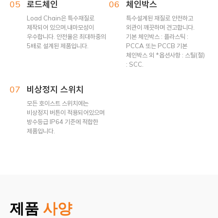
05
로드체인
06
체인박스
Load Chain은 특수재질로
특수설계된 재질로 안전하고
제작되어 있으며,내마모성이
외관이 깨끗하며 견고합니다.
우수합니다. 안전율은 최대하중의
기본 체인박스 : 플라스틱 :
5배로 설계된 제품입니다.
PCCA 또는 PCCB 기본
체인박스 외 *옵션사항 : 스틸(철)
: SCC.
07
비상정지 스위치
모든 호이스트 스위치에는
비상정지 버튼이 적용되어있으며
방수등급 IP64 기준에 적합한
제품입니다.
제품
사양