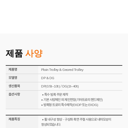
제품
사양
제품명
Plain Trolley & Geared Trolley
모델명
DP & DG
생산품목
DP(0.5t~10t) / DG(1t~40t)
옵션사항
• 특수 빔폭 주문 제작
• 기본 사양체인 외 체인연장(기어트로리 핸드체인)
• 방폭형 트로리 특수제작(EXDP 또는 EXDG)
제품특징
• 휠 내구성 향상 - 구상화 흑연 주철 사용으로 내마모성이
향상되었습니다.