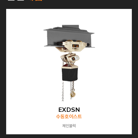
EXDSN
수동호이스트
체인블럭