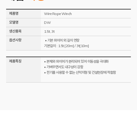
제품명
Wire Rope Winch
모델명
DW
생산품목
1.5t, 3t
옵션사항
• 기본 와이어 외 길이 연장
기본길이 : 1.5t [20m] / 3t[10m]
제품특징
• 본체와 와이어가 분리되어 있어 이동성을 극대화
• 가벼우면서도 내구성이 강함
• 전기를 사용할 수 없는 산악지형 및 건설현장에 적합함